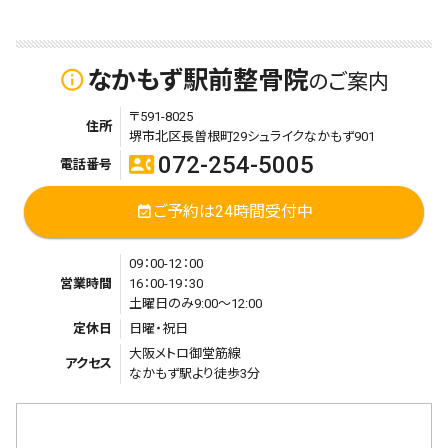
なかもず駅前整骨院
info_outline
のご案内
〒591-8025
住所
堺市北区長曽根町29シュライクなかもず901
072-254-5005
contact_phone
電話番号
ご予約は24時間受付中
event_available
09：00-12：00
営業時間
16：00-19：30
土曜日のみ9:00〜12:00
定休日
日曜・祝日
大阪メトロ御堂筋線
アクセス
なかもず駅より徒歩3分