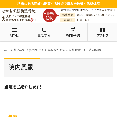
堺市にある医師も推薦する技術で痛みを改善する整体院
menu
phone
event_available
map
MENU
電話する
WEB予約
アクセス
堺市の整体なら改善率98.2％を誇るなかもず駅前整骨院
院内風景
chevron_right
院内風景
当院をご紹介します！
外観