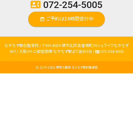
072-254-5005
contact_phone
ご予約は24時間受付中
event_available
なかもず駅前整骨院 / 〒591-8025 堺市北区長曽根町29シュライクなかもず
901 / 大阪メトロ御堂筋線 なかもず駅より徒歩3分 /
072-254-5005
contact_phone
2019-2026
堺市の整体 なかもず駅前整骨院
copyright